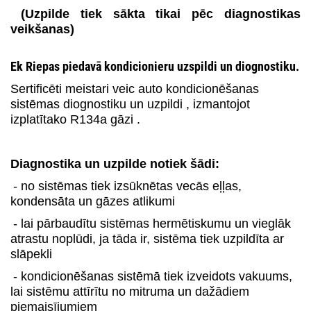
(Uzpilde tiek sākta tikai pēc diagnostikas
veikšanas)
Ek Riepas piedavā kondicionieru uzspildi un diognostiku.
Sertificēti meistari veic auto kondicionēšanas
sistēmas diognostiku un uzpildi , izmantojot
izplatītako R134a gāzi .
Diagnostika un uzpilde notiek šādi:
- no sistēmas tiek izsūknētas vecās eļļas,
kondensāta un gāzes atlikumi
- lai pārbaudītu sistēmas hermētiskumu un vieglāk
atrastu noplūdi, ja tāda ir, sistēma tiek uzpildīta ar
slāpekli
- kondicionēšanas sistēmā tiek izveidots vakuums,
lai sistēmu attīrītu no mitruma un dažādiem
piemaisījumiem